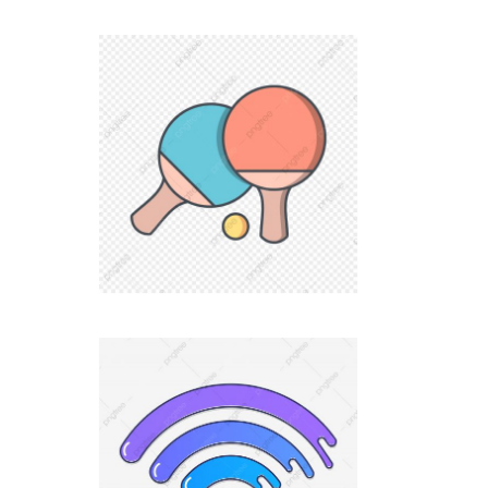
Barbecue argentin et plancha
Table de ping-pong et terrain de pétanque